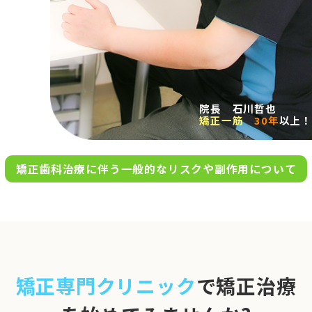
求人案内
アクセス
院長 石川哲也
矯正一筋
30年
以上！
お問い合わせ
矯正歯科治療に伴う一般的なリスクや副作用について
0120-695-578
完全
予約制
06-6955-7100
10:00～13:00／15:00～20:00
[診療時間]
休診日
月・木・日祝
※日曜は不定期で診療してい
矯正専門クリニック
で矯正治療
ます