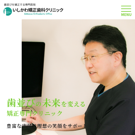
MENU
TOP
矯正治療について
当院のこだわり
費用について
歯並び
未来
の
を変える
クリニック案内
矯正専門クリニック
豊富な実績で理想の笑顔をサポートします
Q＆A