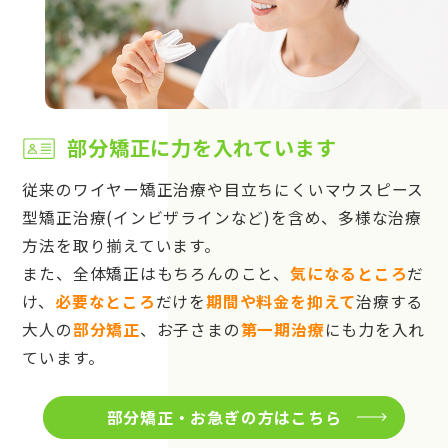
部分矯正に力を入れています
従来のワイヤー矯正治療や目立ちにくいマウスピース
型矯正治療(インビザラインなど)を含め、多様な治療
方法を取り揃えています。
また、全体矯正はもちろんのこと、
気になるところ
だ
け、
必要なところ
だけを
期間や料金を抑えて
治療する
大人の
部分矯正
、お子さまの
第一期治療
にも力を入れ
ています。
部分矯正・お急ぎの方はこちら