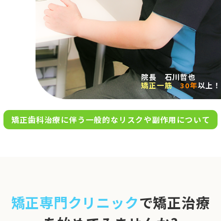
求人案内
アクセス
院長 石川哲也
矯正一筋
30年
以上！
お問い合わせ
矯正歯科治療に伴う一般的なリスクや副作用について
0120-695-578
完全
予約制
06-6955-7100
10:00～13:00／15:00～20:00
[診療時間]
休診日
月・木・日祝
※日曜は不定期で診療してい
矯正専門クリニック
で矯正治療
ます