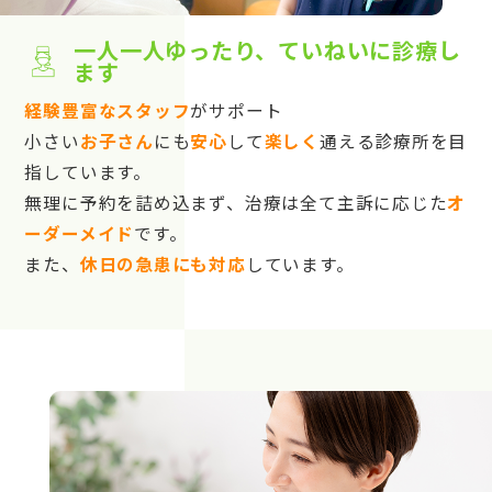
一人一人ゆったり、ていねいに診療し
ます
経験豊富なスタッフ
がサポート
小さい
お子さん
にも
安心
して
楽しく
通える診療所を目
指しています。
無理に予約を詰め込まず、治療は全て主訴に応じた
オ
ーダーメイド
です。
また、
休日の急患にも対応
しています。