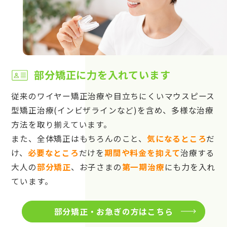
部分矯正に力を入れています
従来のワイヤー矯正治療や目立ちにくいマウスピース
型矯正治療(インビザラインなど)を含め、多様な治療
方法を取り揃えています。
また、全体矯正はもちろんのこと、
気になるところ
だ
け、
必要なところ
だけを
期間や料金を抑えて
治療する
大人の
部分矯正
、お子さまの
第一期治療
にも力を入れ
ています。
部分矯正・お急ぎの方はこちら