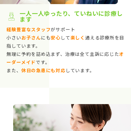
一人一人ゆったり、ていねいに診療し
ます
経験豊富なスタッフ
がサポート
小さい
お子さん
にも
安心
して
楽しく
通える診療所を目
指しています。
無理に予約を詰め込まず、治療は全て主訴に応じた
オ
ーダーメイド
です。
また、
休日の急患にも対応
しています。