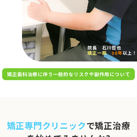
求人案内
アクセス
院長 石川哲也
矯正一筋
30年
以上！
お問い合わせ
矯正歯科治療に伴う一般的なリスクや副作用について
0120-695-578
完全
予約制
06-6955-7100
10:00～13:00／15:00～20:00
[診療時間]
休診日
月・木・日祝
※日曜は不定期で診療してい
矯正専門クリニック
で矯正治療
ます