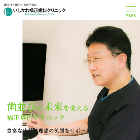
MENU
TOP
矯正治療について
当院のこだわり
費用について
歯並び
未来
の
を変える
クリニック案内
矯正専門クリニック
豊富な実績で理想の笑顔をサポートします
Q＆A