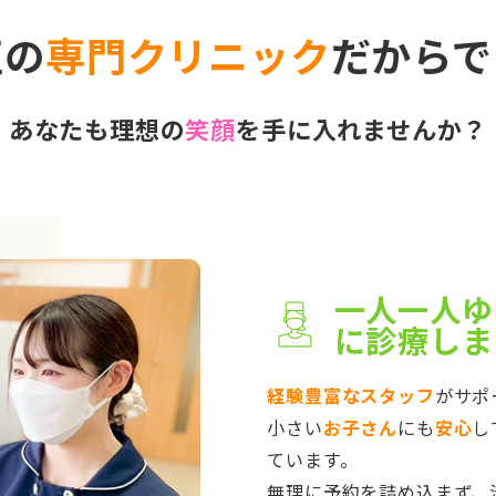
正の
専門クリニック
だからで
あなたも理想の
笑顔
を手に入れませんか？
一人一人ゆ
に診療しま
経験豊富なスタッフ
がサポ
小さい
お子さん
にも
安心
し
ています。
無理に予約を詰め込まず、