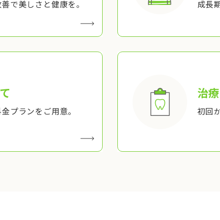
改善で美しさと健康を。
成長
て
治療
料金プランをご用意。
初回