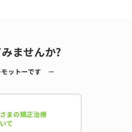
みませんか?
のモットーです －
さまの矯正治療
いて