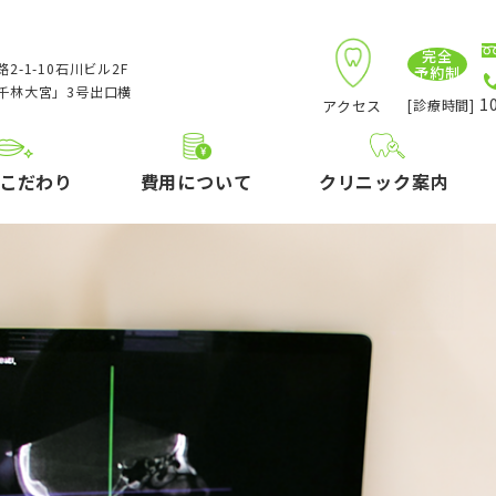
完全
2-1-10石川ビル2F
予約制
千林大宮」3号出口横
10
アクセス
[診療時間]
こだわり
費用について
クリニック案内