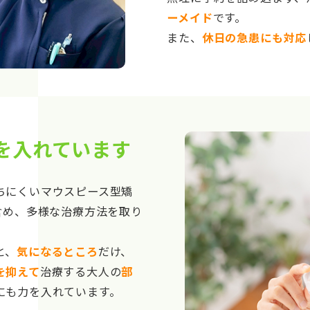
ーメイド
です。
また、
休日の急患にも対応
を入れています
ちにくいマウスピース型矯
含め、多様な治療方法を取り
と、
気になるところ
だけ、
を抑えて
治療する大人の
部
にも力を入れています。