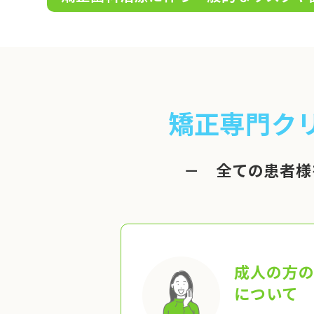
矯正専門ク
－ 全ての患者様
成人の方
について