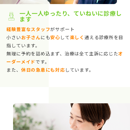
一人一人ゆったり、ていねいに診療し
ます
経験豊富なスタッフ
がサポート
小さい
お子さん
にも
安心
して
楽しく
通える診療所を目
指しています。
無理に予約を詰め込まず、治療は全て主訴に応じた
オ
ーダーメイド
です。
また、
休日の急患にも対応
しています。