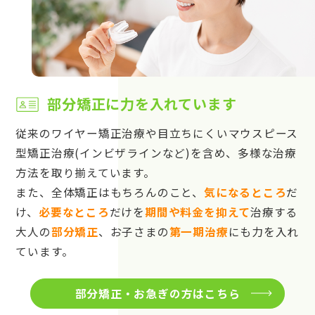
部分矯正に力を入れています
従来のワイヤー矯正治療や目立ちにくいマウスピース
型矯正治療(インビザラインなど)を含め、多様な治療
方法を取り揃えています。
また、全体矯正はもちろんのこと、
気になるところ
だ
け、
必要なところ
だけを
期間や料金を抑えて
治療する
大人の
部分矯正
、お子さまの
第一期治療
にも力を入れ
ています。
部分矯正・お急ぎの方はこちら