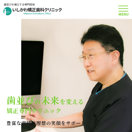
MENU
TOP
矯正治療について
当院のこだわり
費用について
歯並び
未来
の
を変える
クリニック案内
矯正専門クリニック
豊富な実績で理想の笑顔をサポートします
Q＆A