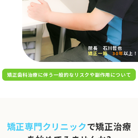
求人案内
アクセス
院長 石川哲也
矯正一筋
30年
以上！
お問い合わせ
矯正歯科治療に伴う一般的なリスクや副作用について
0120-695-578
完全
予約制
06-6955-7100
10:00～13:00／15:00～20:00
[診療時間]
休診日
月・木・日祝
※日曜は不定期で診療してい
矯正専門クリニック
で矯正治療
ます