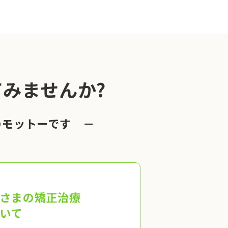
みませんか?
のモットーです －
さまの矯正治療
いて