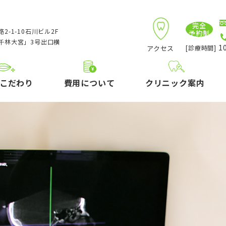
完全
2-1-10石川ビル2F
予約制
千林大宮」3号出口横
10
アクセス
[診療時間]
こだわり
費用について
クリニック案内