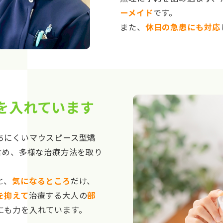
ーメイド
です。
また、
休日の急患にも対応
を入れています
ちにくいマウスピース型矯
含め、多様な治療方法を取り
と、
気になるところ
だけ、
を抑えて
治療する大人の
部
にも力を入れています。