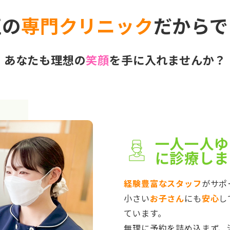
正の
専門クリニック
だからで
あなたも理想の
笑顔
を手に入れませんか？
一人一人ゆ
に診療しま
経験豊富なスタッフ
がサポ
小さい
お子さん
にも
安心
し
ています。
無理に予約を詰め込まず、