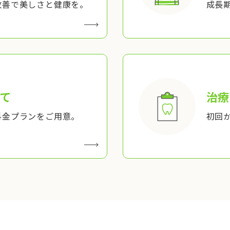
改善で美しさと健康を。
成長
て
治療
料金プランをご用意。
初回