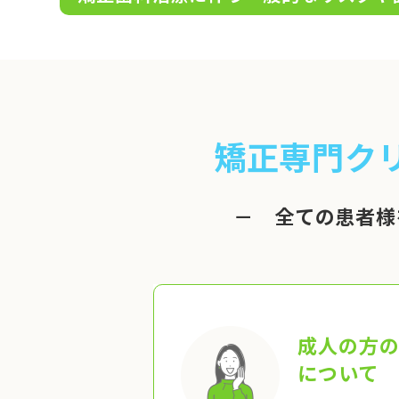
矯正専門ク
－ 全ての患者様
成人の方
について