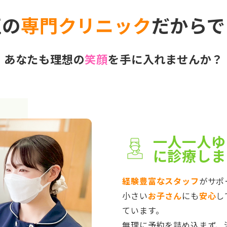
正の
専門クリニック
だからで
あなたも理想の
笑顔
を手に入れませんか？
一人一人ゆ
に診療しま
経験豊富なスタッフ
がサポ
小さい
お子さん
にも
安心
し
ています。
無理に予約を詰め込まず、