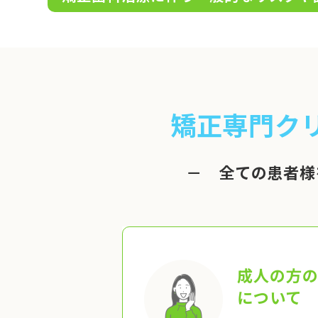
矯正専門ク
－ 全ての患者様
成人の方
について