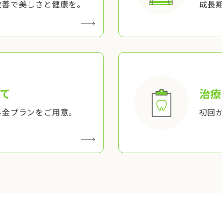
改善で美しさと健康を。
成長
て
治療
料金プランをご用意。
初回