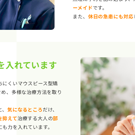
ーメイド
です。
また、
休日の急患にも対応
を入れています
ちにくいマウスピース型矯
含め、多様な治療方法を取り
と、
気になるところ
だけ、
を抑えて
治療する大人の
部
にも力を入れています。