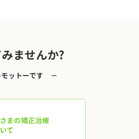
みませんか?
のモットーです －
さまの矯正治療
いて