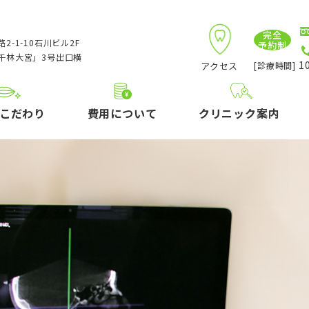
完全
2-1-10石川ビル2F
予約制
千林大宮」3号出口横
10
アクセス
[診療時間]
こだわり
費用について
クリニック案内