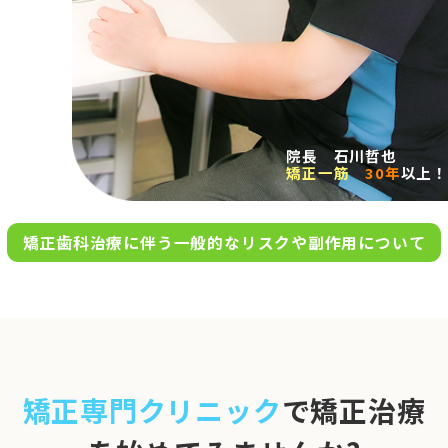
求人案内
アクセス
院長 石川哲也
矯正一筋
30年
以上！
お問い合わせ
矯正歯科治療に伴う一般的なリスクや副作用について
0120-695-578
完全
予約制
06-6955-7100
10:00～13:00／15:00～20:00
[診療時間]
休診日
月・木・日祝
※日曜は不定期で診療してい
矯正専門クリニック
で矯正治療
ます