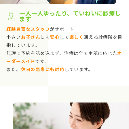
一人一人ゆったり、ていねいに診療し
ます
経験豊富なスタッフ
がサポート
小さい
お子さん
にも
安心
して
楽しく
通える診療所を目
指しています。
無理に予約を詰め込まず、治療は全て主訴に応じた
オ
ーダーメイド
です。
また、
休日の急患にも対応
しています。