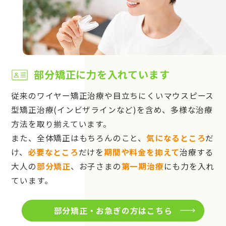
部分矯正に力を入れています
従来のワイヤー矯正治療や目立ちにくいマウスピース
型矯正治療(インビザラインなど)を含め、多様な治療
方法を取り揃えています。
また、全体矯正はもちろんのこと、
気になるところ
だ
け、
必要なところ
だけを
期間や料金を抑えて
治療する
大人の
部分矯正
、お子さまの
第一期治療
にも力を入れ
ています。
部分矯正・お急ぎの方はこちら