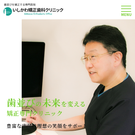
MENU
TOP
矯正治療について
当院のこだわり
費用について
歯並び
未来
の
を変える
クリニック案内
矯正専門クリニック
豊富な実績で理想の笑顔をサポートします
Q＆A