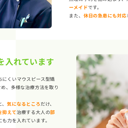
ーメイド
です。
また、
休日の急患にも対応
を入れています
ちにくいマウスピース型矯
含め、多様な治療方法を取り
と、
気になるところ
だけ、
を抑えて
治療する大人の
部
にも力を入れています。