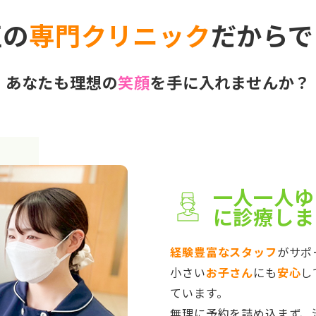
正の
専門クリニック
だからで
あなたも理想の
笑顔
を手に入れませんか？
一人一人ゆ
に診療しま
経験豊富なスタッフ
がサポ
小さい
お子さん
にも
安心
し
ています。
無理に予約を詰め込まず、