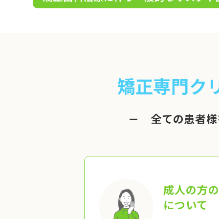
矯正専門ク
－ 全ての患者様
成人の方
について