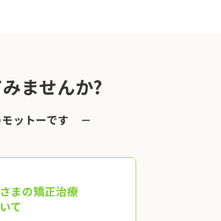
みませんか?
のモットーです －
さまの矯正治療
いて