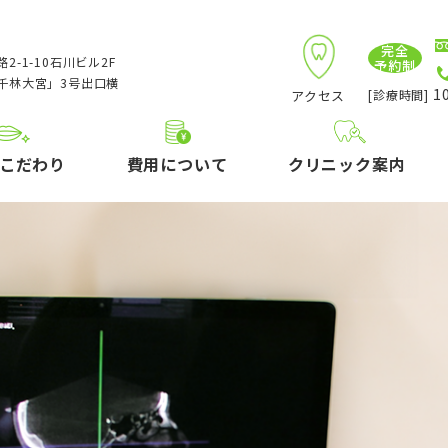
完全
2-1-10石川ビル2F
予約制
千林大宮」3号出口横
10
アクセス
[診療時間]
こだわり
費用について
クリニック案内