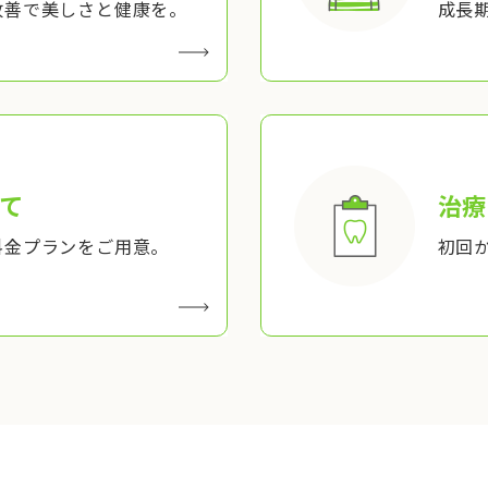
改善で美しさと健康を。
成長
て
治療
料金プランをご用意。
初回