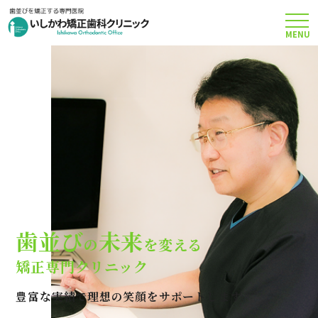
MENU
TOP
矯正治療について
当院のこだわり
費用について
歯並び
未来
の
を変える
クリニック案内
矯正専門クリニック
豊富な実績で理想の笑顔をサポートします
Q＆A