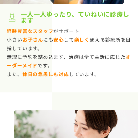
一人一人ゆったり、ていねいに診療し
ます
経験豊富なスタッフ
がサポート
小さい
お子さん
にも
安心
して
楽しく
通える診療所を目
指しています。
無理に予約を詰め込まず、治療は全て主訴に応じた
オ
ーダーメイド
です。
また、
休日の急患にも対応
しています。