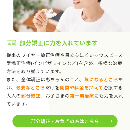
部分矯正に力を入れています
従来のワイヤー矯正治療や目立ちにくいマウスピース
型矯正治療(インビザラインなど)を含め、多様な治療
方法を取り揃えています。
また、全体矯正はもちろんのこと、
気になるところ
だ
け、
必要なところ
だけを
期間や料金を抑えて
治療する
大人の
部分矯正
、お子さまの
第一期治療
にも力を入れ
ています。
部分矯正・お急ぎの方はこちら