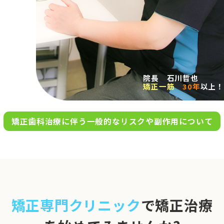
求人案内
アクセス
院長 石川哲也
矯正一筋
30年
以上！
お問い合わせ
矯正歯科治療に伴う一般的なリスクや副作用について
0120-695-578
完全
予約制
06-6955-7100
10:00～13:00／15:00～20:00
[診療時間]
休診日
月・木・日祝
※日曜は不定期で診療してい
矯正専門クリニック
で矯正治療
ます