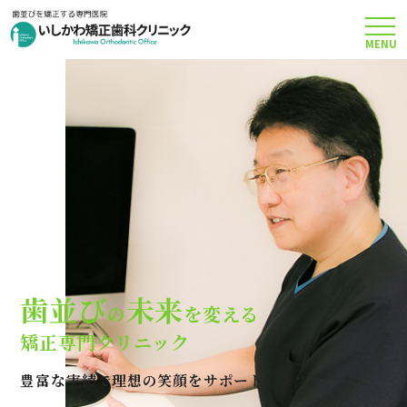
MENU
TOP
矯正治療について
当院のこだわり
費用について
歯並び
未来
の
を変える
クリニック案内
矯正専門クリニック
豊富な実績で理想の笑顔をサポートします
Q＆A