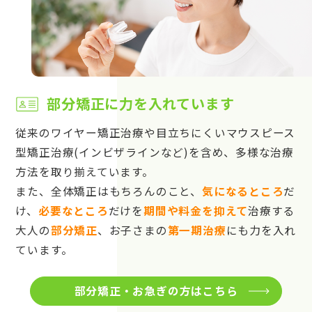
部分矯正に力を入れています
従来のワイヤー矯正治療や目立ちにくいマウスピース
型矯正治療(インビザラインなど)を含め、多様な治療
方法を取り揃えています。
また、全体矯正はもちろんのこと、
気になるところ
だ
け、
必要なところ
だけを
期間や料金を抑えて
治療する
大人の
部分矯正
、お子さまの
第一期治療
にも力を入れ
ています。
部分矯正・お急ぎの方はこちら