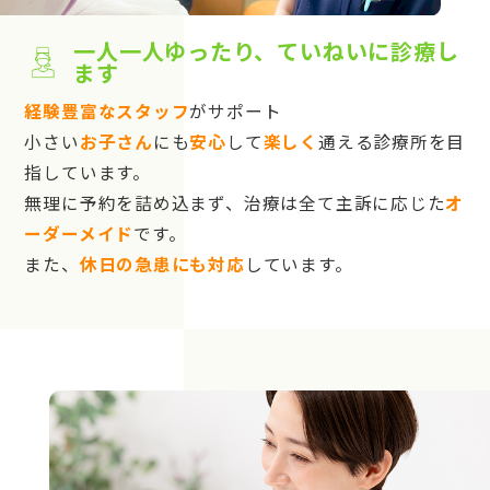
一人一人ゆったり、ていねいに診療し
ます
経験豊富なスタッフ
がサポート
小さい
お子さん
にも
安心
して
楽しく
通える診療所を目
指しています。
無理に予約を詰め込まず、治療は全て主訴に応じた
オ
ーダーメイド
です。
また、
休日の急患にも対応
しています。