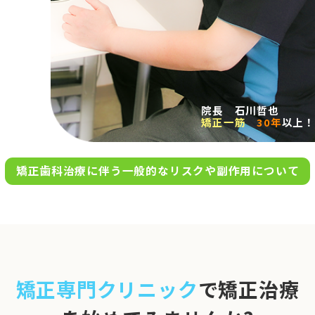
求人案内
アクセス
院長 石川哲也
矯正一筋
30年
以上！
お問い合わせ
矯正歯科治療に伴う一般的なリスクや副作用について
0120-695-578
完全
予約制
06-6955-7100
10:00～13:00／15:00～20:00
[診療時間]
休診日
月・木・日祝
※日曜は不定期で診療してい
矯正専門クリニック
で矯正治療
ます