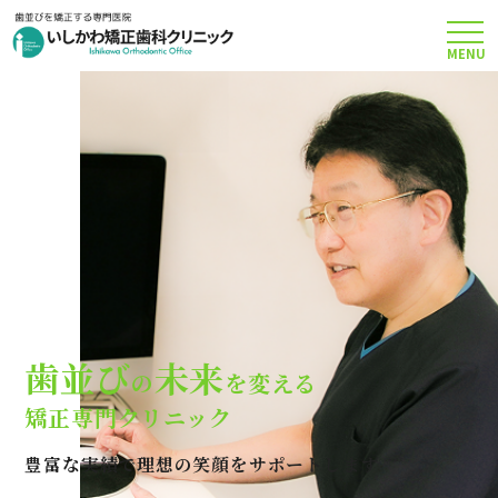
MENU
TOP
矯正治療について
当院のこだわり
費用について
歯並び
未来
の
を変える
クリニック案内
矯正専門クリニック
豊富な実績で理想の笑顔をサポートします
Q＆A