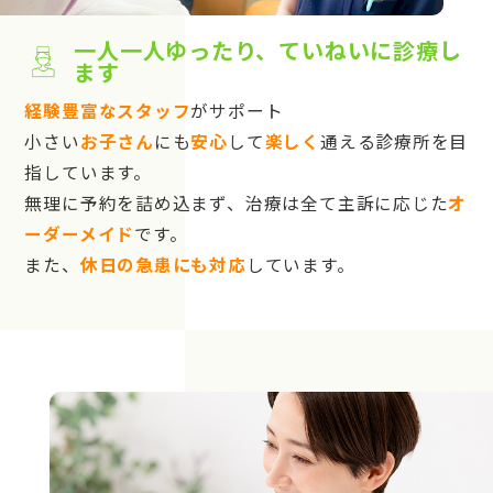
一人一人ゆったり、ていねいに診療し
ます
経験豊富なスタッフ
がサポート
小さい
お子さん
にも
安心
して
楽しく
通える診療所を目
指しています。
無理に予約を詰め込まず、治療は全て主訴に応じた
オ
ーダーメイド
です。
また、
休日の急患にも対応
しています。