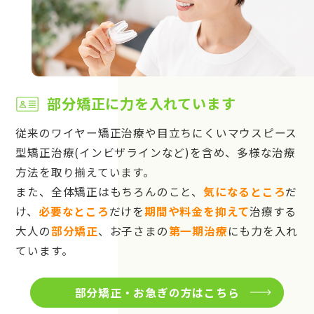
部分矯正に力を入れています
従来のワイヤー矯正治療や目立ちにくいマウスピース
型矯正治療(インビザラインなど)を含め、多様な治療
方法を取り揃えています。
また、全体矯正はもちろんのこと、
気になるところ
だ
け、
必要なところ
だけを
期間や料金を抑えて
治療する
大人の
部分矯正
、お子さまの
第一期治療
にも力を入れ
ています。
部分矯正・お急ぎの方はこちら