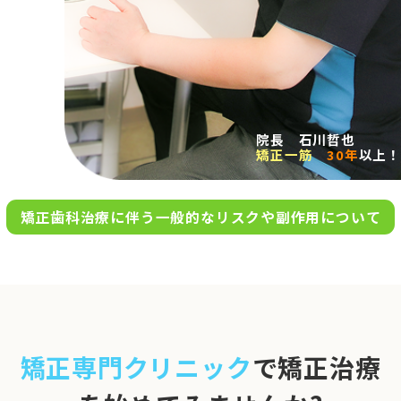
求人案内
アクセス
院長 石川哲也
矯正一筋
30年
以上！
お問い合わせ
矯正歯科治療に伴う一般的なリスクや副作用について
0120-695-578
完全
予約制
06-6955-7100
10:00～13:00／15:00～20:00
[診療時間]
休診日
月・木・日祝
※日曜は不定期で診療してい
矯正専門クリニック
で矯正治療
ます