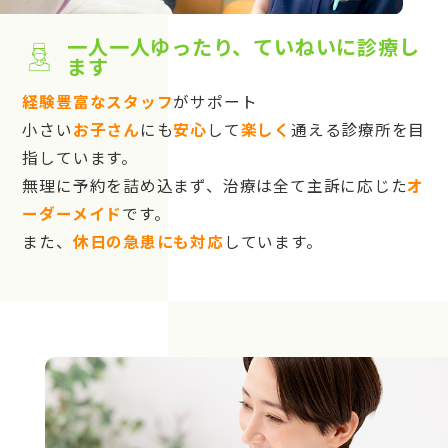
一人一人ゆったり、ていねいに診療し
ます
経験豊富なスタッフ
がサポート
小さい
お子さん
にも
安心
して
楽しく
通える診療所を目
指しています。
無理に予約を詰め込まず、治療は全て主訴に応じた
オ
ーダーメイド
です。
また、
休日の急患にも対応
しています。