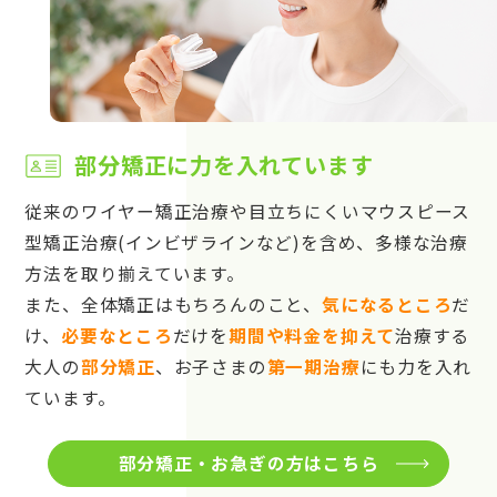
部分矯正に力を入れています
従来のワイヤー矯正治療や目立ちにくいマウスピース
型矯正治療(インビザラインなど)を含め、多様な治療
方法を取り揃えています。
また、全体矯正はもちろんのこと、
気になるところ
だ
け、
必要なところ
だけを
期間や料金を抑えて
治療する
大人の
部分矯正
、お子さまの
第一期治療
にも力を入れ
ています。
部分矯正・お急ぎの方はこちら