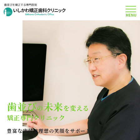
MENU
TOP
矯正治療について
当院のこだわり
費用について
歯並び
未来
の
を変える
クリニック案内
矯正専門クリニック
豊富な実績で理想の笑顔をサポートします
Q＆A