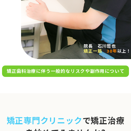
求人案内
アクセス
院長 石川哲也
矯正一筋
30年
以上！
お問い合わせ
矯正歯科治療に伴う一般的なリスクや副作用について
0120-695-578
完全
予約制
06-6955-7100
10:00～13:00／15:00～20:00
[診療時間]
休診日
月・木・日祝
※日曜は不定期で診療してい
矯正専門クリニック
で矯正治療
ます