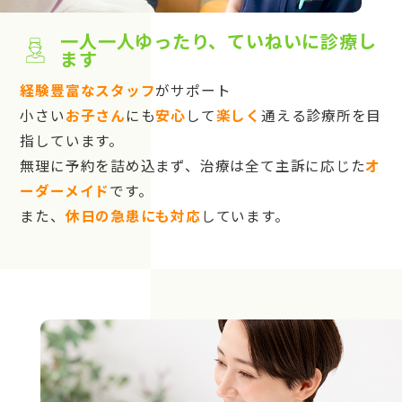
一人一人ゆったり、ていねいに診療し
ます
経験豊富なスタッフ
がサポート
小さい
お子さん
にも
安心
して
楽しく
通える診療所を目
指しています。
無理に予約を詰め込まず、治療は全て主訴に応じた
オ
ーダーメイド
です。
また、
休日の急患にも対応
しています。