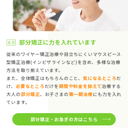
部分矯正に力を入れています
従来のワイヤー矯正治療や目立ちにくいマウスピース
型矯正治療(インビザラインなど)を含め、多様な治療
方法を取り揃えています。
また、全体矯正はもちろんのこと、
気になるところ
だ
け、
必要なところ
だけを
期間や料金を抑えて
治療する
大人の
部分矯正
、お子さまの
第一期治療
にも力を入れ
ています。
部分矯正・お急ぎの方はこちら