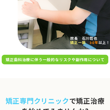
求人案内
アクセス
院長 石川哲也
矯正一筋
30年
以上！
お問い合わせ
矯正歯科治療に伴う一般的なリスクや副作用について
0120-695-578
完全
予約制
06-6955-7100
10:00～13:00／15:00～20:00
[診療時間]
休診日
月・木・日祝
※日曜は不定期で診療してい
矯正専門クリニック
で矯正治療
ます