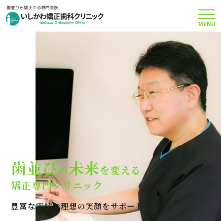
MENU
TOP
矯正治療について
当院のこだわり
費用について
歯並び
未来
の
を変える
クリニック案内
矯正専門クリニック
豊富な実績で理想の笑顔をサポートします
Q＆A