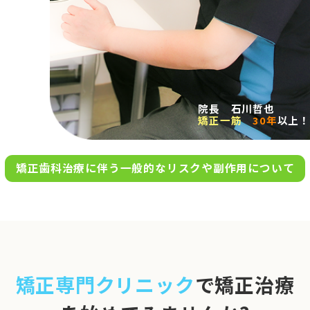
求人案内
アクセス
院長 石川哲也
矯正一筋
30年
以上！
お問い合わせ
矯正歯科治療に伴う一般的なリスクや副作用について
0120-695-578
完全
予約制
06-6955-7100
10:00～13:00／15:00～20:00
[診療時間]
休診日
月・木・日祝
※日曜は不定期で診療してい
矯正専門クリニック
で矯正治療
ます