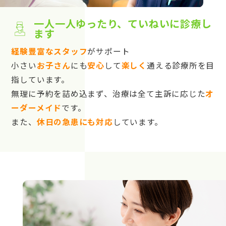
一人一人ゆったり、ていねいに診療し
ます
経験豊富なスタッフ
がサポート
小さい
お子さん
にも
安心
して
楽しく
通える診療所を目
指しています。
無理に予約を詰め込まず、治療は全て主訴に応じた
オ
ーダーメイド
です。
また、
休日の急患にも対応
しています。