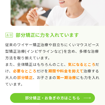
部分矯正に力を入れています
従来のワイヤー矯正治療や目立ちにくいマウスピース
型矯正治療(インビザラインなど)を含め、多様な治療
方法を取り揃えています。
また、全体矯正はもちろんのこと、
気になるところ
だ
け、
必要なところ
だけを
期間や料金を抑えて
治療する
大人の
部分矯正
、お子さまの
第一期治療
にも力を入れ
ています。
部分矯正・お急ぎの方はこちら