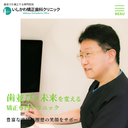
MENU
TOP
矯正治療について
当院のこだわり
費用について
歯並び
未来
の
を変える
クリニック案内
矯正専門クリニック
豊富な実績で理想の笑顔をサポートします
Q＆A