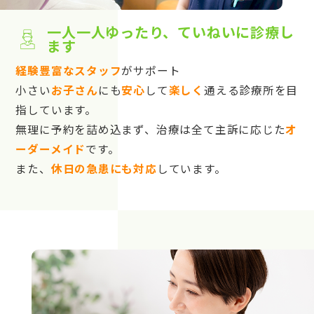
一人一人ゆったり、ていねいに診療し
ます
経験豊富なスタッフ
がサポート
小さい
お子さん
にも
安心
して
楽しく
通える診療所を目
指しています。
無理に予約を詰め込まず、治療は全て主訴に応じた
オ
ーダーメイド
です。
また、
休日の急患にも対応
しています。