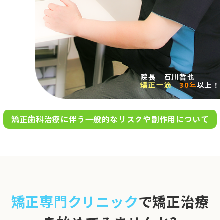
求人案内
アクセス
院長 石川哲也
矯正一筋
30年
以上！
お問い合わせ
矯正歯科治療に伴う一般的なリスクや副作用について
0120-695-578
完全
予約制
06-6955-7100
10:00～13:00／15:00～20:00
[診療時間]
休診日
月・木・日祝
※日曜は不定期で診療してい
矯正専門クリニック
で矯正治療
ます