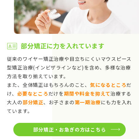
部分矯正に力を入れています
従来のワイヤー矯正治療や目立ちにくいマウスピース
型矯正治療(インビザラインなど)を含め、多様な治療
方法を取り揃えています。
また、全体矯正はもちろんのこと、
気になるところ
だ
け、
必要なところ
だけを
期間や料金を抑えて
治療する
大人の
部分矯正
、お子さまの
第一期治療
にも力を入れ
ています。
部分矯正・お急ぎの方はこちら