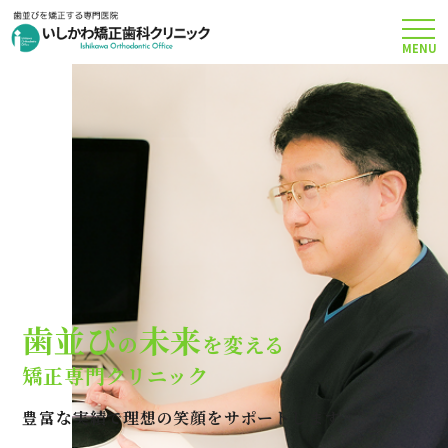
MENU
TOP
矯正治療について
当院のこだわり
費用について
歯並び
未来
の
を変える
クリニック案内
矯正専門クリニック
豊富な実績で理想の笑顔をサポートします
Q＆A