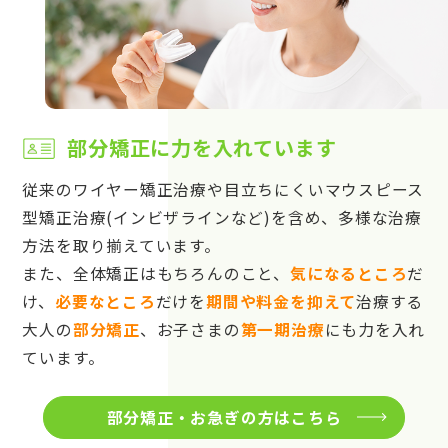
部分矯正に力を入れています
従来のワイヤー矯正治療や目立ちにくいマウスピース
型矯正治療(インビザラインなど)を含め、多様な治療
方法を取り揃えています。
また、全体矯正はもちろんのこと、
気になるところ
だ
け、
必要なところ
だけを
期間や料金を抑えて
治療する
大人の
部分矯正
、お子さまの
第一期治療
にも力を入れ
ています。
部分矯正・お急ぎの方はこちら