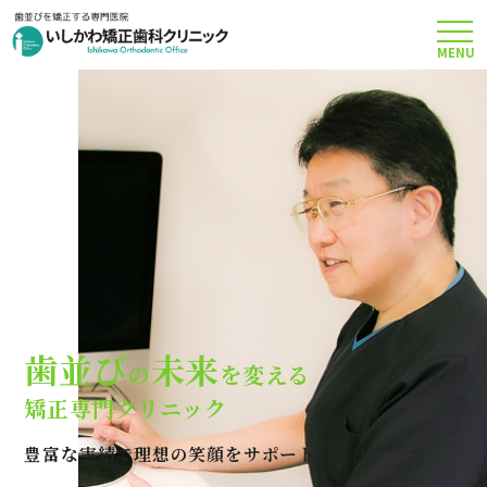
MENU
TOP
矯正治療について
当院のこだわり
費用について
歯並び
未来
の
を変える
クリニック案内
矯正専門クリニック
豊富な実績で理想の笑顔をサポートします
Q＆A