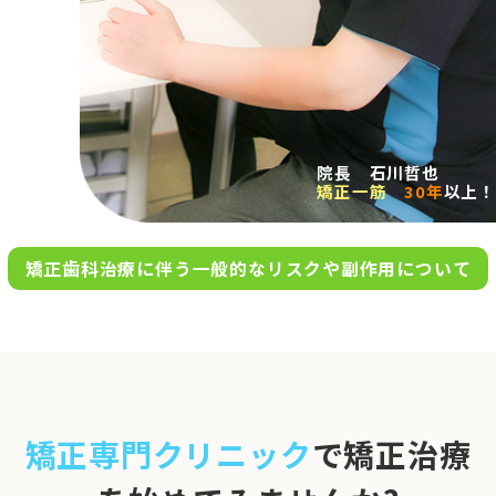
求人案内
アクセス
院長 石川哲也
矯正一筋
30年
以上！
お問い合わせ
矯正歯科治療に伴う一般的なリスクや副作用について
0120-695-578
完全
予約制
06-6955-7100
10:00～13:00／15:00～20:00
[診療時間]
休診日
月・木・日祝
※日曜は不定期で診療してい
矯正専門クリニック
で矯正治療
ます