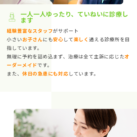
一人一人ゆったり、ていねいに診療し
ます
経験豊富なスタッフ
がサポート
小さい
お子さん
にも
安心
して
楽しく
通える診療所を目
指しています。
無理に予約を詰め込まず、治療は全て主訴に応じた
オ
ーダーメイド
です。
また、
休日の急患にも対応
しています。