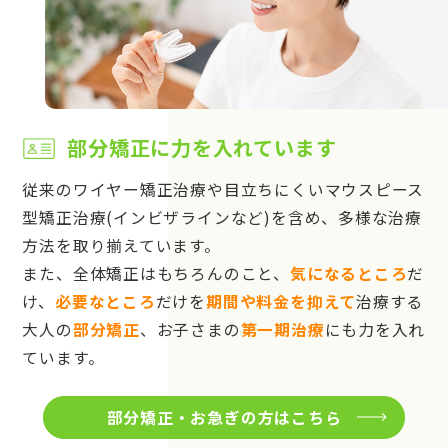
部分矯正に力を入れています
従来のワイヤー矯正治療や目立ちにくいマウスピース
型矯正治療(インビザラインなど)を含め、多様な治療
方法を取り揃えています。
また、全体矯正はもちろんのこと、
気になるところ
だ
け、
必要なところ
だけを
期間や料金を抑えて
治療する
大人の
部分矯正
、お子さまの
第一期治療
にも力を入れ
ています。
部分矯正・お急ぎの方はこちら