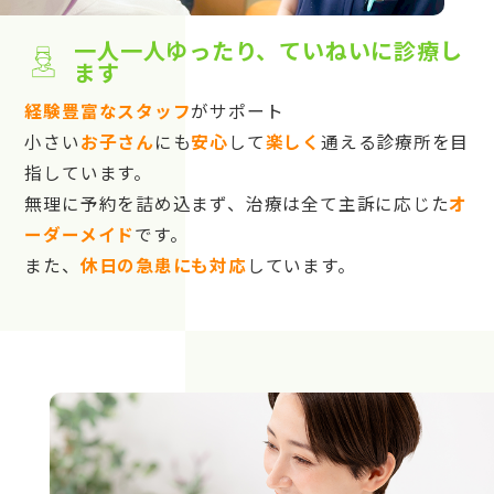
一人一人ゆったり、ていねいに診療し
ます
経験豊富なスタッフ
がサポート
小さい
お子さん
にも
安心
して
楽しく
通える診療所を目
指しています。
無理に予約を詰め込まず、治療は全て主訴に応じた
オ
ーダーメイド
です。
また、
休日の急患にも対応
しています。