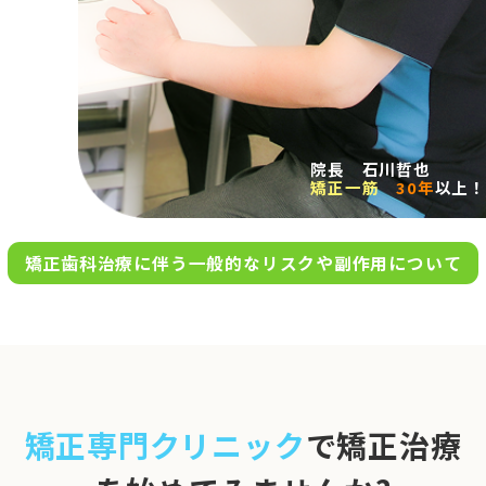
求人案内
アクセス
院長 石川哲也
矯正一筋
30年
以上！
お問い合わせ
矯正歯科治療に伴う一般的なリスクや副作用について
0120-695-578
完全
予約制
06-6955-7100
10:00～13:00／15:00～20:00
[診療時間]
休診日
月・木・日祝
※日曜は不定期で診療してい
矯正専門クリニック
で矯正治療
ます