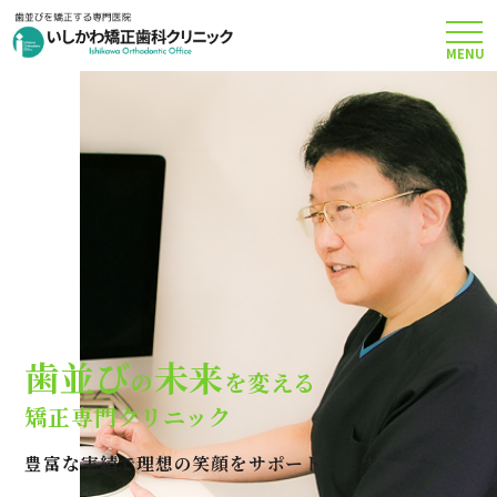
MENU
TOP
矯正治療について
当院のこだわり
費用について
歯並び
未来
の
を変える
クリニック案内
矯正専門クリニック
豊富な実績で理想の笑顔をサポートします
Q＆A