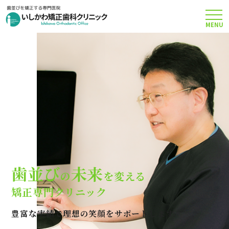
MENU
TOP
矯正治療について
当院のこだわり
費用について
歯並び
未来
の
を変える
クリニック案内
矯正専門クリニック
豊富な実績で理想の笑顔をサポートします
Q＆A