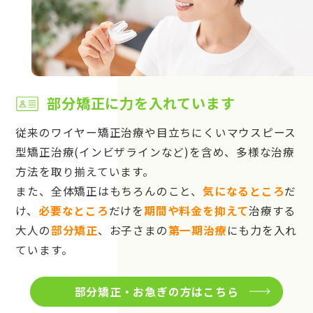
部分矯正に力を入れています
従来のワイヤー矯正治療や目立ちにくいマウスピース
型矯正治療(インビザラインなど)を含め、多様な治療
方法を取り揃えています。
また、全体矯正はもちろんのこと、
気になるところ
だ
け、
必要なところ
だけを
期間や料金を抑えて
治療する
大人の
部分矯正
、お子さまの
第一期治療
にも力を入れ
ています。
部分矯正・お急ぎの方はこちら