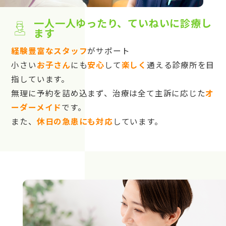
一人一人ゆったり、ていねいに診療し
ます
経験豊富なスタッフ
がサポート
小さい
お子さん
にも
安心
して
楽しく
通える診療所を目
指しています。
無理に予約を詰め込まず、治療は全て主訴に応じた
オ
ーダーメイド
です。
また、
休日の急患にも対応
しています。