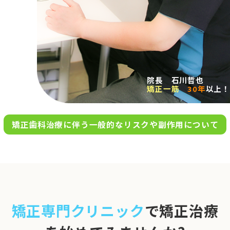
求人案内
アクセス
院長 石川哲也
矯正一筋
30年
以上！
お問い合わせ
矯正歯科治療に伴う一般的なリスクや副作用について
0120-695-578
完全
予約制
06-6955-7100
10:00～13:00／15:00～20:00
[診療時間]
休診日
月・木・日祝
※日曜は不定期で診療してい
矯正専門クリニック
で矯正治療
ます