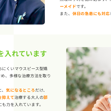
ーメイド
です。
また、
休日の急患にも対応
を入れています
ちにくいマウスピース型矯
含め、多様な治療方法を取り
と、
気になるところ
だけ、
を抑えて
治療する大人の
部
にも力を入れています。