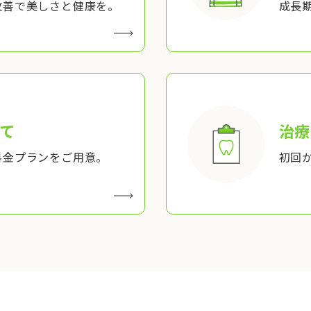
改善で美しさと健康を。
成長
て
治療
料金プランをご用意。
初回