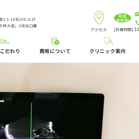
完全
2-1-10石川ビル2F
予約制
千林大宮」3号出口横
10
アクセス
[診療時間]
こだわり
費用について
クリニック案内