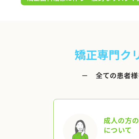
矯正専門ク
－ 全ての患者様
成人の方
について