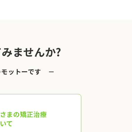
みませんか?
のモットーです －
さまの矯正治療
いて