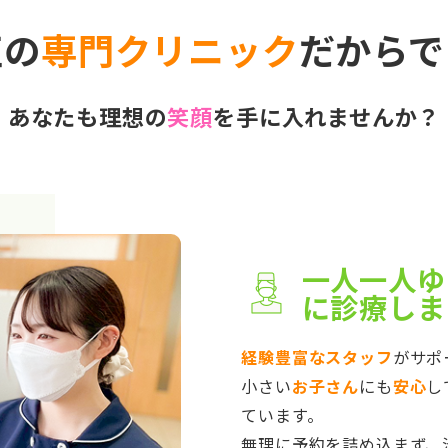
正の
専門クリニック
だからで
あなたも理想の
笑顔
を手に入れませんか？
一人一人ゆ
に診療しま
経験豊富なスタッフ
がサポ
小さい
お子さん
にも
安心
し
ています。
無理に予約を詰め込まず、