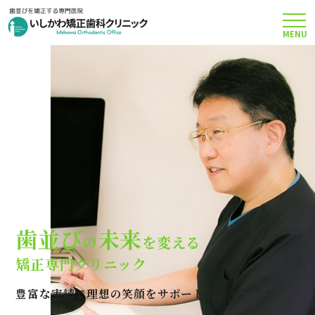
MENU
TOP
矯正治療について
当院のこだわり
費用について
歯並び
未来
の
を変える
クリニック案内
矯正専門クリニック
豊富な実績で理想の笑顔をサポートします
Q＆A