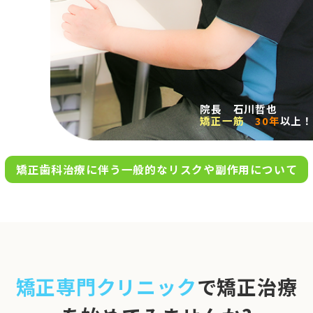
求人案内
アクセス
院長 石川哲也
矯正一筋
30年
以上！
お問い合わせ
矯正歯科治療に伴う一般的なリスクや副作用について
0120-695-578
完全
予約制
06-6955-7100
10:00～13:00／15:00～20:00
[診療時間]
休診日
月・木・日祝
※日曜は不定期で診療してい
矯正専門クリニック
で矯正治療
ます