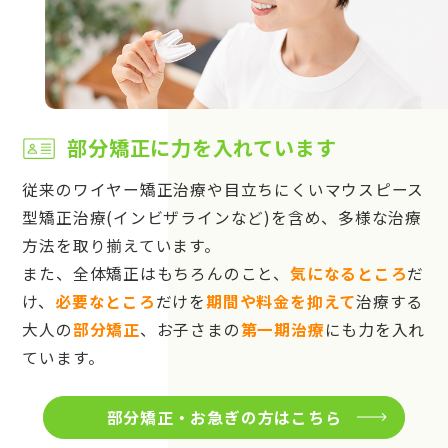
部分矯正に力を入れています
従来のワイヤー矯正治療や目立ちにくいマウスピース
型矯正治療(インビザラインなど)を含め、多様な治療
方法を取り揃えています。
また、全体矯正はもちろんのこと、
気になるところ
だ
け、
必要なところ
だけを
期間や料金を抑えて
治療する
大人の
部分矯正
、お子さまの
第一期治療
にも力を入れ
ています。
部分矯正・お急ぎの方はこちら