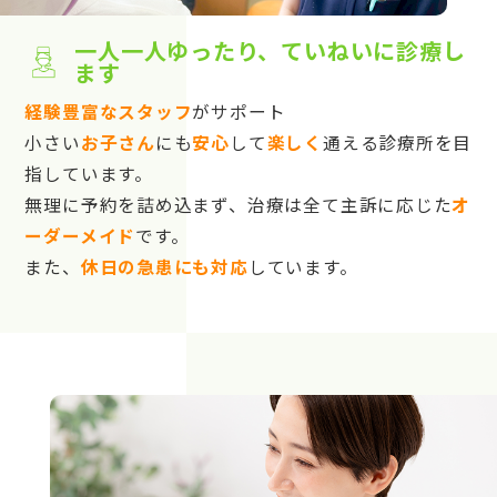
一人一人ゆったり、ていねいに診療し
ます
経験豊富なスタッフ
がサポート
小さい
お子さん
にも
安心
して
楽しく
通える診療所を目
指しています。
無理に予約を詰め込まず、治療は全て主訴に応じた
オ
ーダーメイド
です。
また、
休日の急患にも対応
しています。