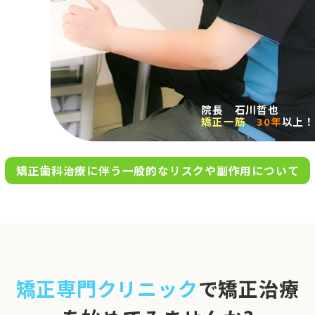
求人案内
アクセス
院長 石川哲也
矯正一筋
30年
以上！
お問い合わせ
矯正歯科治療に伴う一般的なリスクや副作用について
0120-695-578
完全
予約制
06-6955-7100
10:00～13:00／15:00～20:00
[診療時間]
休診日
月・木・日祝
※日曜は不定期で診療してい
矯正専門クリニック
で矯正治療
ます