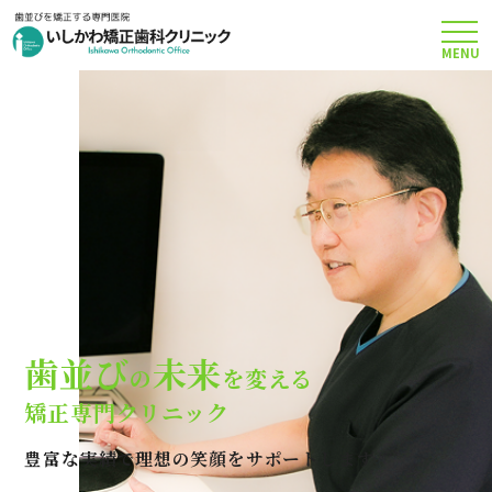
MENU
TOP
矯正治療について
当院のこだわり
費用について
歯並び
未来
の
を変える
クリニック案内
矯正専門クリニック
豊富な実績で理想の笑顔をサポートします
Q＆A