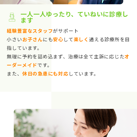
一人一人ゆったり、ていねいに診療し
ます
経験豊富なスタッフ
がサポート
小さい
お子さん
にも
安心
して
楽しく
通える診療所を目
指しています。
無理に予約を詰め込まず、治療は全て主訴に応じた
オ
ーダーメイド
です。
また、
休日の急患にも対応
しています。