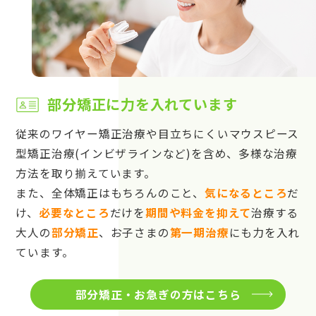
部分矯正に力を入れています
従来のワイヤー矯正治療や目立ちにくいマウスピース
型矯正治療(インビザラインなど)を含め、多様な治療
方法を取り揃えています。
また、全体矯正はもちろんのこと、
気になるところ
だ
け、
必要なところ
だけを
期間や料金を抑えて
治療する
大人の
部分矯正
、お子さまの
第一期治療
にも力を入れ
ています。
部分矯正・お急ぎの方はこちら