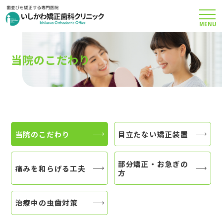
MENU
TOP
当院のこだわり
矯正治療について
当院のこだわり
当院のこだわり
目立たない矯正装置
費用について
部分矯正・お急ぎの
痛みを和らげる工夫
方
クリニック案内
治療中の虫歯対策
Q＆A