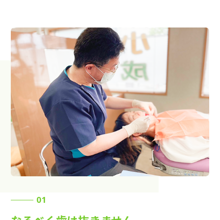
求人案内
アクセス
お問い合わせ
0120-695-578
完全
予約制
06-6955-7100
10:00～13:00／15:00～20:00
[診療時間]
休診日
月・木・日祝
※日曜は不定期で診療してい
01
ます
なるべく歯は抜きません