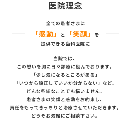
医院理念
求人案内
全ての患者さまに
「感動」
「笑顔」
アクセス
と
を
提供できる歯科医院に
お問い合わせ
当院では、
この想いを胸に日々診療に励んでおります。
0120-695-578
「少し気になるところがある」
完全
予約制
06-6955-7100
「いつから矯正していいか分からない」など、
10:00～13:00／15:00～20:00
[診療時間]
どんな些細なことでも構いません。
患者さまの笑顔と感動をお約束し、
休診日
責任をもってきっちりと治療させていただきます。
月・木・日祝
どうぞお気軽にご相談下さい。
※日曜は不定期で診療してい
ます