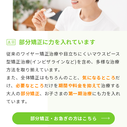
部分矯正に力を入れています
従来のワイヤー矯正治療や目立ちにくいマウスピース
型矯正治療(インビザラインなど)を含め、多様な治療
方法を取り揃えています。
また、全体矯正はもちろんのこと、
気になるところ
だ
け、
必要なところ
だけを
期間や料金を抑えて
治療する
大人の
部分矯正
、お子さまの
第一期治療
にも力を入れ
ています。
部分矯正・お急ぎの方はこちら