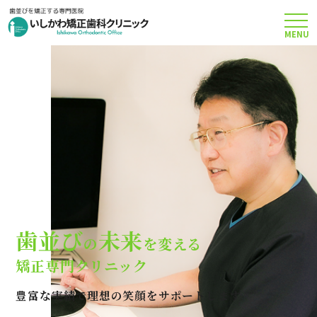
MENU
TOP
矯正治療について
当院のこだわり
費用について
歯並び
未来
の
を変える
クリニック案内
矯正専門クリニック
豊富な実績で理想の笑顔をサポートします
Q＆A