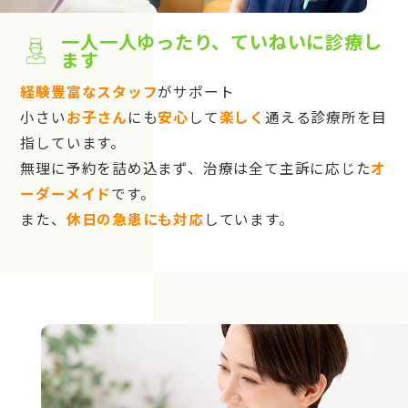
一人一人ゆったり、ていねいに診療し
ます
経験豊富なスタッフ
がサポート
小さい
お子さん
にも
安心
して
楽しく
通える診療所を目
指しています。
無理に予約を詰め込まず、治療は全て主訴に応じた
オ
ーダーメイド
です。
また、
休日の急患にも対応
しています。