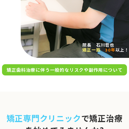
求人案内
アクセス
院長 石川哲也
矯正一筋
30年
以上！
お問い合わせ
矯正歯科治療に伴う一般的なリスクや副作用について
0120-695-578
完全
予約制
06-6955-7100
10:00～13:00／15:00～20:00
[診療時間]
休診日
月・木・日祝
※日曜は不定期で診療してい
矯正専門クリニック
で矯正治療
ます