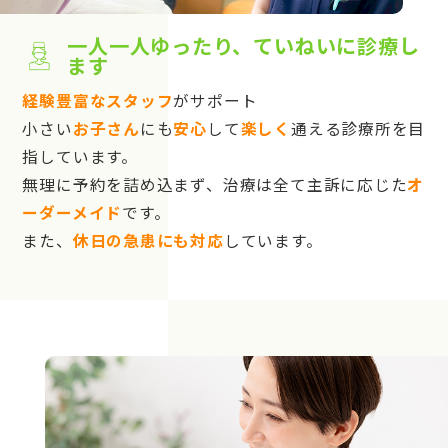
一人一人ゆったり、ていねいに診療し
ます
経験豊富なスタッフ
がサポート
小さい
お子さん
にも
安心
して
楽しく
通える診療所を目
指しています。
無理に予約を詰め込まず、治療は全て主訴に応じた
オ
ーダーメイド
です。
また、
休日の急患にも対応
しています。