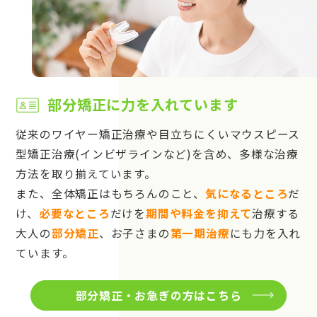
部分矯正に力を入れています
従来のワイヤー矯正治療や目立ちにくいマウスピース
型矯正治療(インビザラインなど)を含め、多様な治療
方法を取り揃えています。
また、全体矯正はもちろんのこと、
気になるところ
だ
け、
必要なところ
だけを
期間や料金を抑えて
治療する
大人の
部分矯正
、お子さまの
第一期治療
にも力を入れ
ています。
部分矯正・お急ぎの方はこちら