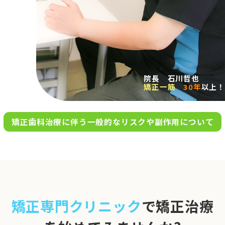
求人案内
アクセス
院長 石川哲也
矯正一筋
30年
以上！
お問い合わせ
矯正歯科治療に伴う一般的なリスクや副作用について
0120-695-578
完全
予約制
06-6955-7100
10:00～13:00／15:00～20:00
[診療時間]
休診日
月・木・日祝
※日曜は不定期で診療してい
矯正専門クリニック
で矯正治療
ます