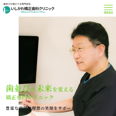
MENU
TOP
矯正治療について
当院のこだわり
費用について
歯並び
未来
の
を変える
クリニック案内
矯正専門クリニック
豊富な実績で理想の笑顔をサポートします
Q＆A