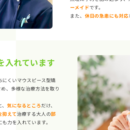
ーメイド
です。
また、
休日の急患にも対応
を入れています
ちにくいマウスピース型矯
含め、多様な治療方法を取り
と、
気になるところ
だけ、
を抑えて
治療する大人の
部
にも力を入れています。