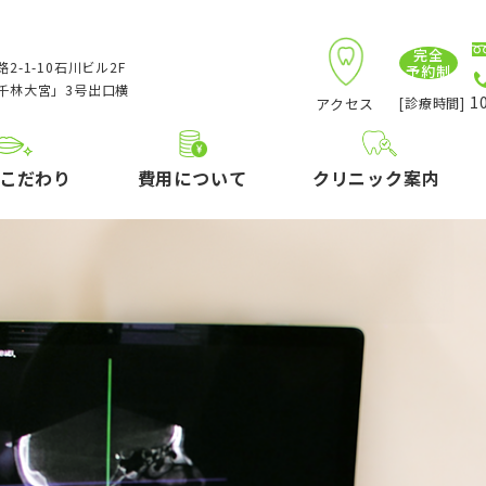
完全
2-1-10石川ビル2F
予約制
千林大宮」3号出口横
10
アクセス
[診療時間]
こだわり
費用について
クリニック案内