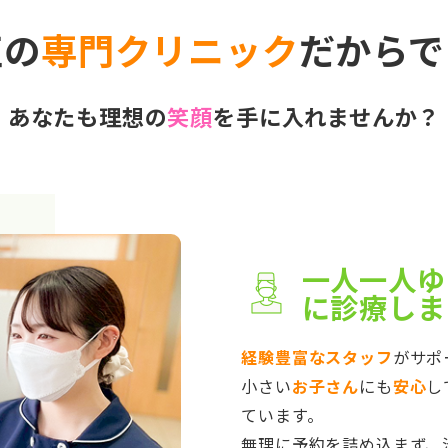
正の
専門クリニック
だからで
あなたも理想の
笑顔
を手に入れませんか？
一人一人ゆ
に診療しま
経験豊富なスタッフ
がサポ
小さい
お子さん
にも
安心
し
ています。
無理に予約を詰め込まず、