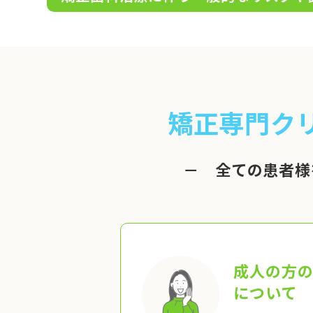
矯正専門ク
－ 全ての患者様
成人の方
について