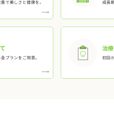
改善で美しさと健康を。
成長
て
治療
料金プランをご用意。
初回