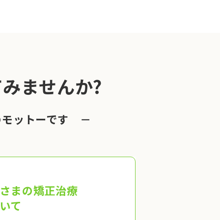
みませんか?
のモットーです －
さまの矯正治療
いて