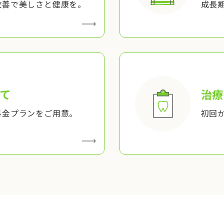
改善で美しさと健康を。
成長
て
治療
料金プランをご用意。
初回