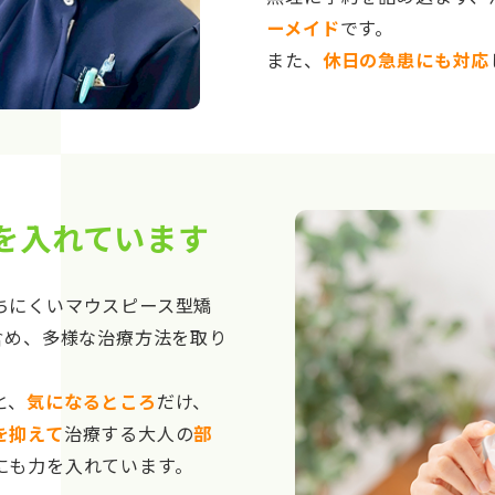
ーメイド
です。
また、
休日の急患にも対応
を入れています
ちにくいマウスピース型矯
含め、多様な治療方法を取り
と、
気になるところ
だけ、
を抑えて
治療する大人の
部
にも力を入れています。