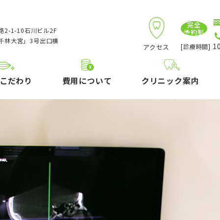
完全
2-1-10石川ビル2F
予約制
千林大宮」3号出口横
10
アクセス
[診療時間]
こだわり
費用について
クリニック案内