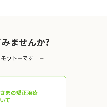
みませんか?
のモットーです －
さまの矯正治療
いて