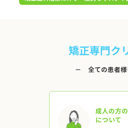
矯正専門ク
－ 全ての患者様
成人の方
について