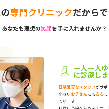
正の
専門クリニック
だからで
あなたも理想の
笑顔
を手に入れませんか？
一人一人ゆ
に診療しま
経験豊富なスタッフ
がサポ
小さい
お子さん
にも
安心
し
ています。
無理に予約を詰め込まず、